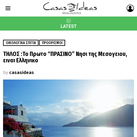
L
Menu
LATEST
ΟΙΚΟΛΟΓΙΚΆ ΣΠΊΤΙΑ
ΠΡΟΟΡΙΣΜΟΊ
ΤΗΛΟΣ :Το Πρωτο “ΠΡΑΣΙΝΟ” Νησι της Μεσογειου,
ειναι Ελληνικο
by
casasideas