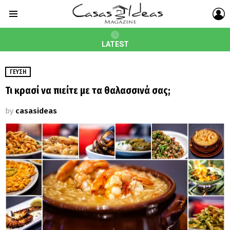
L
Menu
LATEST
ΓΕΎΣΗ
Τι κρασί να πιείτε με τα θαλασσινά σας;
by
casasideas