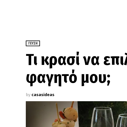
ΓΕΎΣΗ
Τι κρασί να επ
φαγητό μου;
by
casasideas