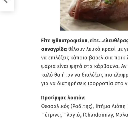
Είτε ιχθυοτροφείου, είτε…ελευθέρας
συναγρίδα
θέλουν λευκό κρασί με γ
να επιλέξεις κάποια βαρελίσια ποικ
ψάρια είναι ψητά στα κάρβουνα. Αν
καλό θα ήταν να διαλέξεις πιο ελαφ
για να διατηρήσεις ισορροπία στο 
Προτίμησε λοιπόν:
Θεσσαλικός (Ροδίτης), Κτήμα Λιάπη
Πέτρινες Πλαγιές (Chardonnay, Μαλ