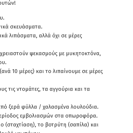
φυτών!
υ.
γικά σκευάσματα.
ικά λιπάσματα, αλλά όχι σε μέρες
 χρειαστούν ψεκασμούς με μυκητοκτόνα,
ου.
ανά 10 μέρες) και το λιπαίνουμε σε μέρες
υς τις ντομάτες, τα αγγούρια και τα
 από ξερά φύλλα / χαλασμένα λουλούδια.
 περίοδος εμβολιασμών στα οπωροφόρα.
ιο (σταχτίαση), το βοτρύτη (σαπίλα) και