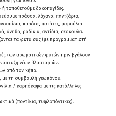
μβουλή γεωπόνου.
κο ή τοποθετούμε δακοπαγίδες.
τεύουμε πράσσα, λάχανα, παντζάρια,
νουπίδια, καρότα, πατάτες, μαρούλια
νό, άνηθο, ραδίκια, αντίδια, σέσκουλα.
ζονται τα φυτά σας (με προγραμματιστή
υφές των αρωματικών φυτών πριν βγάλουν
ανάπτυξη νέων βλασταριών.
ών από τον κήπο.
να, με τη συμβουλή γεωπόνου.
ίλια / καρπόκαψα με τις κατάλληλες
κτικά (ποντίκια, τυφλοπόντικες).