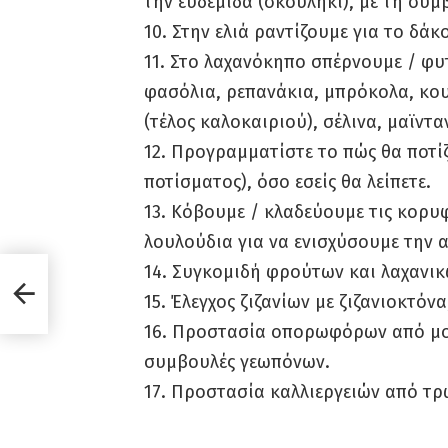
την ευδεμίδα (σκουλήκι), με τη συ
10. Στην ελιά ραντίζουμε για το δά
11. Στο λαχανόκηπο σπέρνουμε / φυ
φασόλια, ρεπανάκια, μπρόκολα, κου
(τέλος καλοκαιριού), σέλινα, μαϊντα
12. Προγραμματίστε το πώς θα ποτί
ποτίσματος), όσο εσείς θα λείπετε.
13. Κόβουμε / κλαδεύουμε τις κορ
λουλούδια για να ενισχύσουμε την 
14. Συγκομιδή φρούτων και λαχανικ
τι
15. Έλεγχος ζιζανίων με ζιζανιοκτό
16. Προστασία οπορωφόρων από μον
συμβουλές γεωπόνων.
17. Προστασία καλλιεργειών από τρω