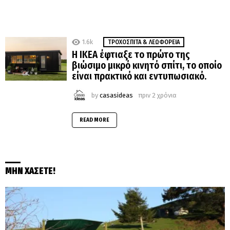
1.6k
ΤΡΟΧΌΣΠΙΤΑ & ΛΕΩΦΟΡΕΙΑ
Η ΙΚΕΑ έφτιαξε το πρώτο της
βιώσιμο μικρό κινητό σπίτι, το οποίο
είναι πρακτικό και εντυπωσιακό.
by
casasideas
πριν 2 χρόνια
READ MORE
ΜΗΝ ΧΑΣΕΤΕ!