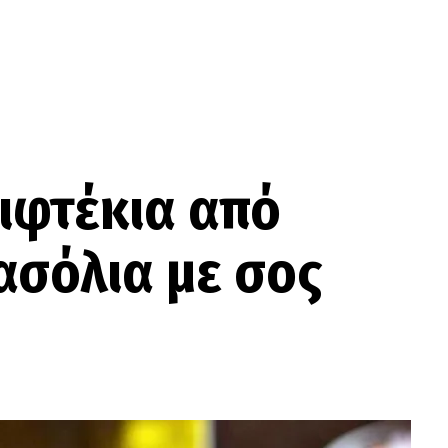
πιφτέκια από
ασόλια με σος