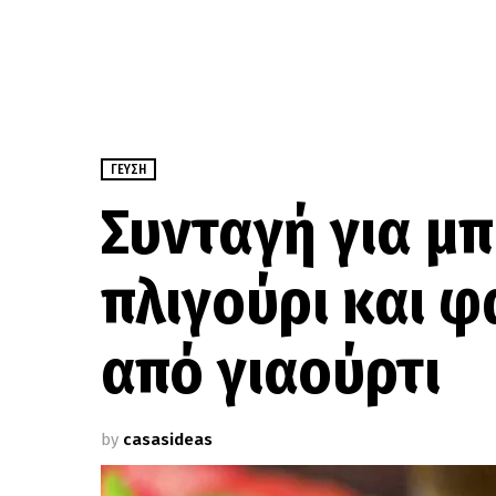
ΓΕΎΣΗ
Συνταγή για μ
πλιγούρι και φ
από γιαούρτι
by
casasideas