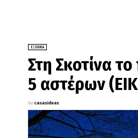
ΕΞΟΧΙΚΆ
Στη Σκοτίνα το
5 αστέρων (ΕΙ
by
casasideas