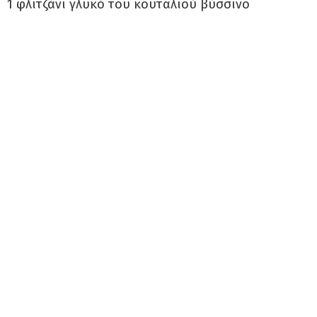
1 φλιτζάνι γλυκό του κουταλιού βύσσινο