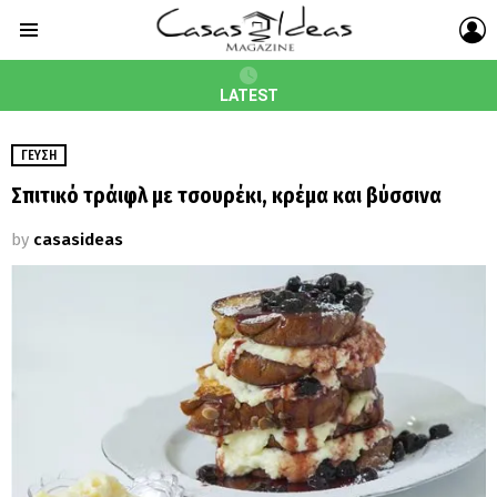
L
Menu
LATEST
ΓΕΎΣΗ
Σπιτικό τράιφλ με τσουρέκι, κρέμα και βύσσινα
by
casasideas