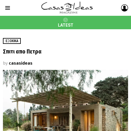
L
Menu
LATEST
ΕΞΟΧΙΚΆ
Σπιτι απο Πετρα
by
casasideas