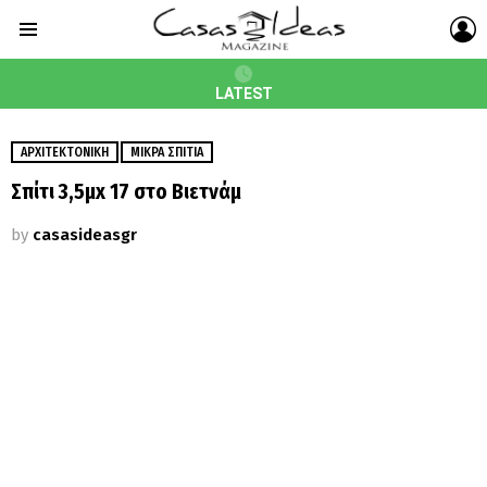
L
Menu
LATEST
ΑΡΧΙΤΕΚΤΟΝΙΚΉ
ΜΙΚΡΆ ΣΠΊΤΙΑ
Σπίτι 3,5μx 17 στο Βιετνάμ
by
casasideasgr