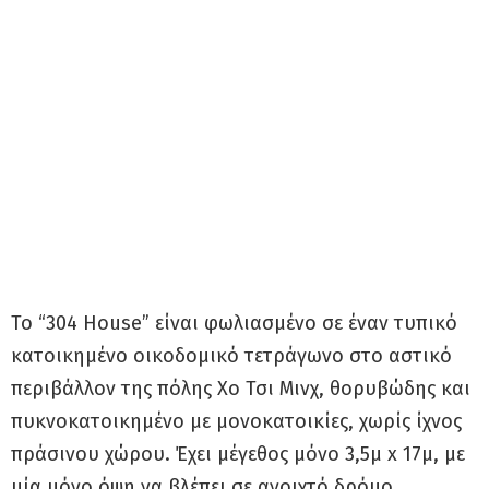
Το “304 House” είναι φωλιασμένο σε έναν τυπικό
κατοικημένο οικοδομικό τετράγωνο στο αστικό
περιβάλλον της πόλης Χο Τσι Μινχ, θορυβώδης και
πυκνοκατοικημένο με μονοκατοικίες, χωρίς ίχνος
πράσινου χώρου. Έχει μέγεθος μόνο 3,5μ x 17μ, με
μία μόνο όψη να βλέπει σε ανοιχτό δρόμο.