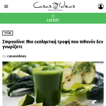
L
Menu
LATEST
ΥΓΕΊΑ
Σπιρουλίνα: Μια εκπληκτική τροφή που πιθανόν δεν
γνωρίζατε
by
casasideas