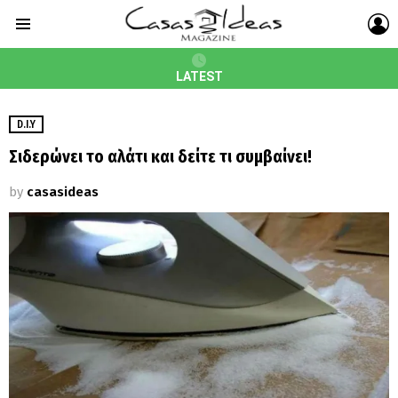
L
Menu
LATEST
D.I.Y
Σιδερώνει το αλάτι και δείτε τι συμβαίνει!
by
casasideas