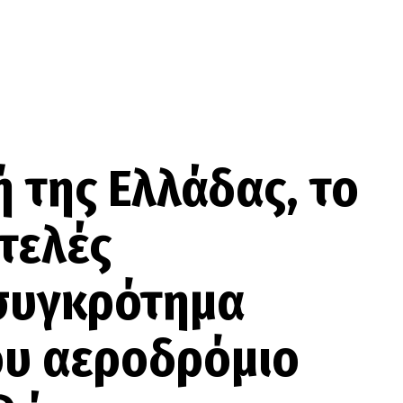
ή της Ελλάδας, το
τελές
συγκρότημα
του αεροδρόμιο