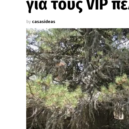
για τους VIP πε
by
casasideas