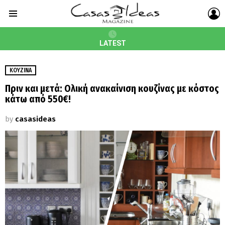
L
Menu
LATEST
ΚΟΥΖΊΝΑ
Πριν και μετά: Ολική ανακαίνιση κουζίνας με κόστος
κάτω από 550€!
by
casasideas