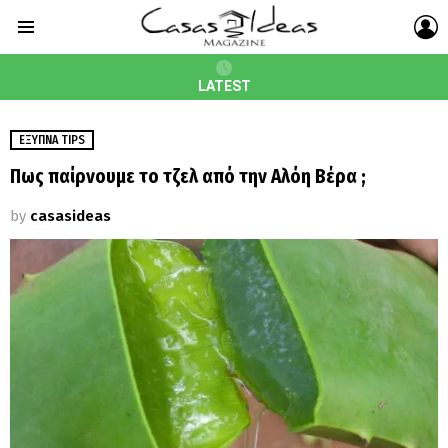
L
Menu
LATEST
ΈΞΥΠΝΑ TIPS
Πως παίρνουμε το τζελ από την Αλόη Βέρα ;
by
casasideas