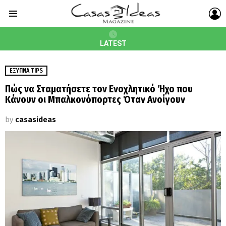
L
Menu
LATEST
ΈΞΥΠΝΑ TIPS
Πώς να Σταματήσετε τον Ενοχλητικό Ήχο που
Κάνουν οι Μπαλκονόπορτες Όταν Ανοίγουν
by
casasideas