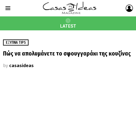
L
Menu
LATEST
ΈΞΥΠΝΑ TIPS
Πώς να απολυμάνετε το σφουγγαράκι της κουζίνας
by
casasideas