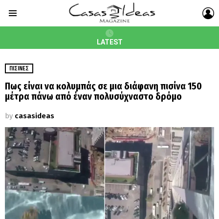
L
Menu
LATEST
ΠΙΣΊΝΕΣ
Πως είναι να κολυμπάς σε μια διάφανη πισίνα 150
μέτρα πάνω από έναν πολυσύχναστο δρόμο
by
casasideas