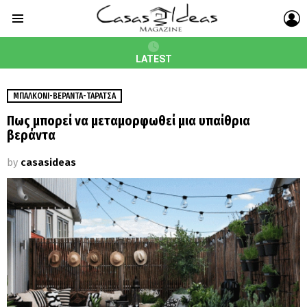
L
Menu
LATEST
MΠΑΛΚΌΝΙ-ΒΕΡΆΝΤΑ-ΤΑΡΆΤΣΑ
Πως μπορεί να μεταμορφωθεί μια υπαίθρια
βεράντα
by
casasideas