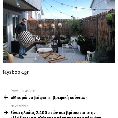
faysbook.gr
Previous article
See
more
«Μπορώ να βάψω τη βρεφική κούνια»;
Next article
Είναι ηλικίας 2.400 ετών και βρίσκεται στην