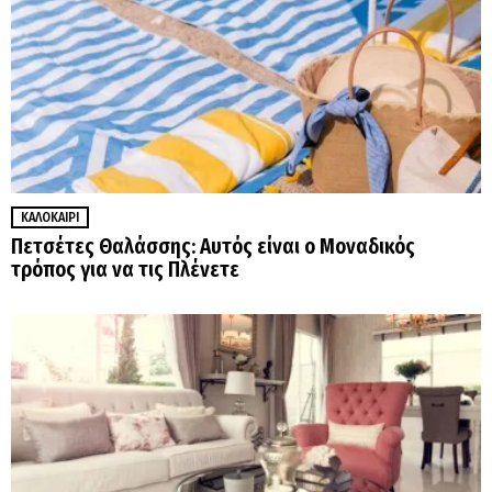
ΚΑΛΟΚΑΊΡΙ
Πετσέτες Θαλάσσης: Αυτός είναι ο Μοναδικός
τρόπος για να τις Πλένετε