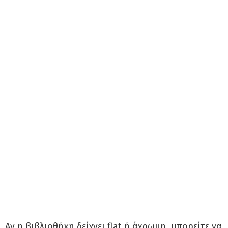
Αν η βιβλιοθήκη δείχνει flat ή άχρωμη, μπορείτε να