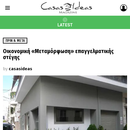
L
Menu
LATEST
ΠΡΙΝ & ΜΕΤΆ
Οικονομική «Μεταμόρφωση» επαγγελματικής
στέγης
by
casasideas