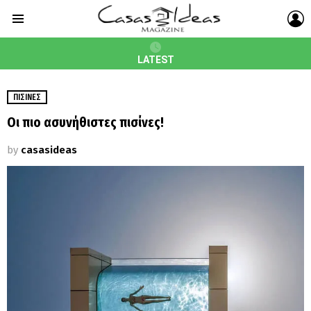
L
Menu
LATEST
ΠΙΣΊΝΕΣ
Οι πιο ασυνήθιστες πισίνες!
by
casasideas