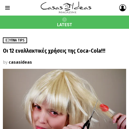
L
Menu
LATEST
ΈΞΥΠΝΑ TIPS
Οι 12 εναλλακτικές χρήσεις της Coca-Cola!!!
by
casasideas