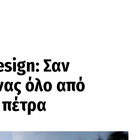
sign: Σαν
νας όλο από
 πέτρα