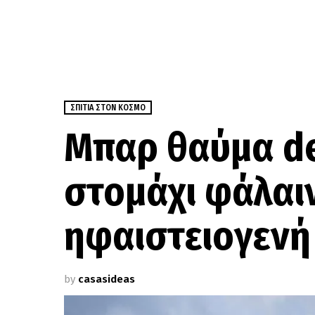
ΣΠΊΤΙΑ ΣΤΟΝ ΚΌΣΜΟ
Mπαρ θαύμα de
στομάχι φάλαι
ηφαιστειογενή
by
casasideas