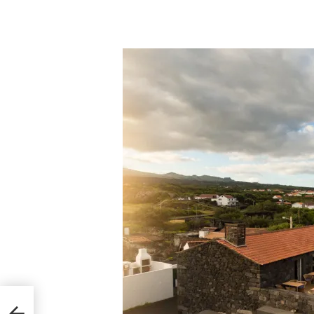
υν το