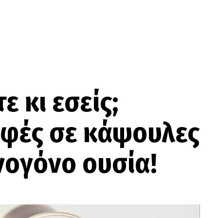
ε κι εσείς;
φές σε κάψουλες
νογόνο ουσία!