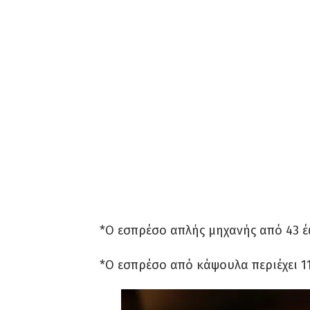
*Ο εσπρέσο απλής μηχανής από 43 έ
*Ο εσπρέσο από κάψουλα περιέχει 1