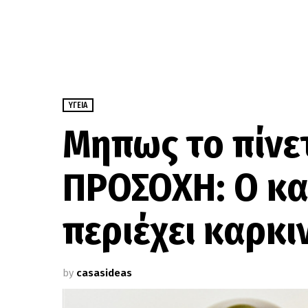
ΥΓΕΊΑ
Mηπως το πίνετ
ΠΡΟΣΟΧΗ: Ο κα
περιέχει καρκι
by
casasideas