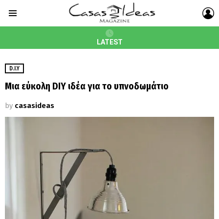
L
Menu
LATEST
D.I.Y
Μια εύκολη DIY ιδέα για το υπνοδωμάτιο
by
casasideas