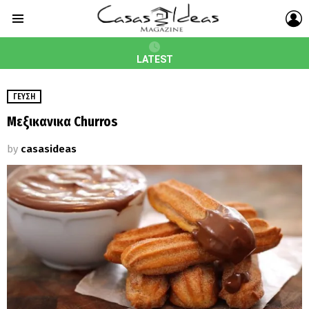
L
Menu
LATEST
ΓΕΎΣΗ
Μεξικανικα Churros
by
casasideas