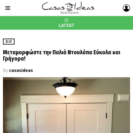
L
Menu
LATEST
D.I.Y
Μεταμορφώστε την Παλιά Ντουλάπα Εύκολα και
Γρήγορα!
by
casasideas