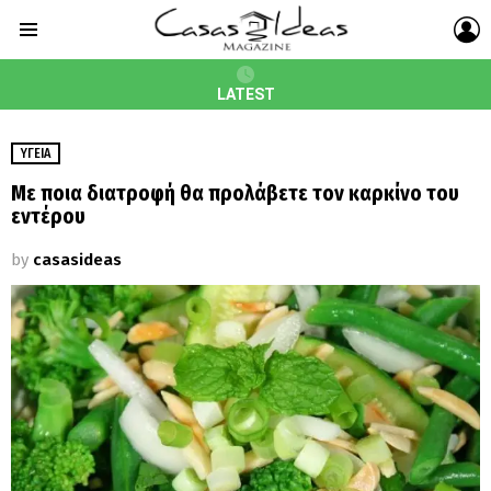
L
Menu
LATEST
ΥΓΕΊΑ
Με ποια διατροφή θα προλάβετε τον καρκίνο του
εντέρου
by
casasideas