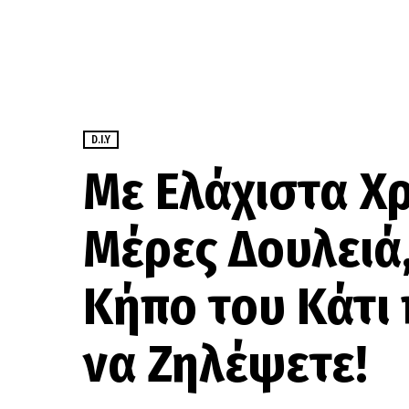
D.I.Y
Με Ελάχιστα Χρ
Μέρες Δουλειά,
Κήπο του Κάτι 
να Ζηλέψετε!