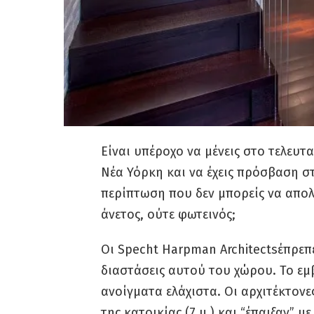
Είναι υπέροχο να μένεις στο τελευ
Νέα Υόρκη και να έχεις πρόσβαση στ
περίπτωση που δεν μπορείς να απολ
άνετος, ούτε φωτεινός;
Οι Specht Harpman Architectsέπρεπε
διαστάσεις αυτού του χώρου. Το εμβ
ανοίγματα ελάχιστα. Οι αρχιτέκτον
της κατοικίας (7 μ.) και “έπαιξαν” 