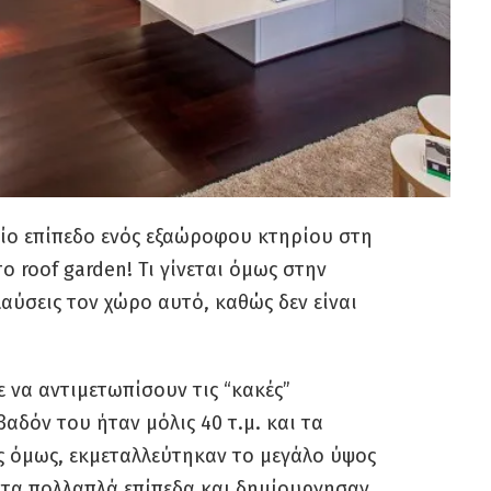
ταίο επίπεδο ενός εξαώροφου κτηρίου στη
ο roof garden! Τι γίνεται όμως στην
αύσεις τον χώρο αυτό, καθώς δεν είναι
 να αντιμετωπίσουν τις “κακές”
αδόν του ήταν μόλις 40 τ.μ. και τα
ες όμως, εκμεταλλεύτηκαν το μεγάλο ύψος
με τα πολλαπλά επίπεδα και δημίουργησαν