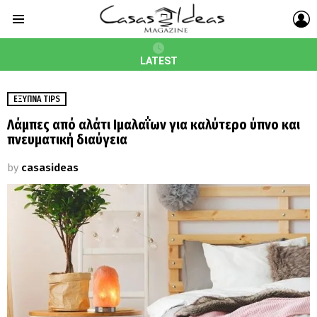
L
Menu
LATEST
ΈΞΥΠΝΑ TIPS
Λάμπες από αλάτι Ιμαλαΐων για καλύτερο ύπνο και
πνευματική διαύγεια
by
casasideas