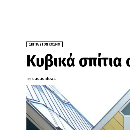
ΣΠΊΤΙΑ ΣΤΟΝ ΚΌΣΜΟ
Κυβικά σπίτια
by
casasideas