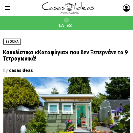
L
Menu
LATEST
ΕΞΟΧΙΚΆ
Κουκλίστικα «Καταφύγια» που δεν Ξεπερνάνε τα 9
Τετραγωνικά!
by
casasideas