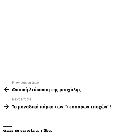
Previous article
See
more
Φυσική λεύκανση της μασχάλης
Next article
Το μοναδικό πάρκο των “τεσσάρων εποχών”!
You May Also Like