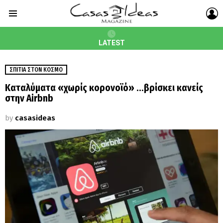
L
Menu
LATEST
ΣΠΊΤΙΑ ΣΤΟΝ ΚΌΣΜΟ
Καταλύματα «χωρίς κορονοϊό» …βρίσκει κανείς
στην Airbnb
by
casasideas