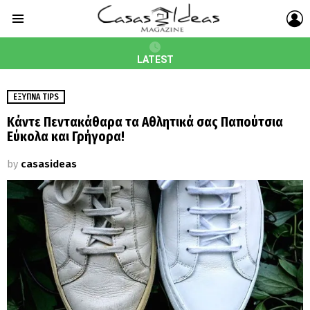
L
Menu
LATEST
ΈΞΥΠΝΑ TIPS
Κάντε Πεντακάθαρα τα Αθλητικά σας Παπούτσια
Εύκολα και Γρήγορα!
by
casasideas