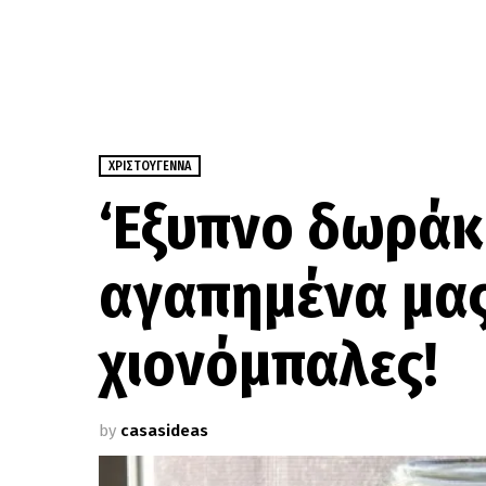
ΧΡΙΣΤΟΎΓΕΝΝΑ
‘Εξυπνο δωράκ
αγαπημένα μα
χιονόμπαλες!
by
casasideas