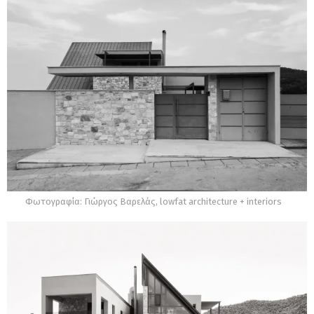
Φωτογραφία: Γιώργος Βαρελάς, lowfat architecture + interiors