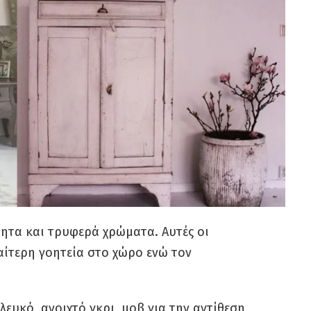
θητα και τρυφερά χρώματα. Αυτές οι
αίτερη γοητεία στο χώρο ενώ τον
λευκό, ανοιχτό γκρι, μοβ για την αντίθεση,