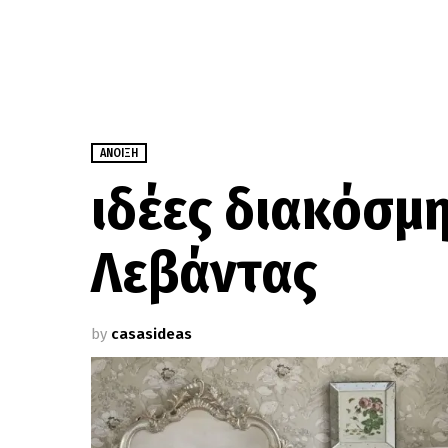
ΆΝΟΙΞΗ
ιδέες διακόσμ
Λεβάντας
by
casasideas