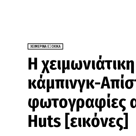
ΧΕΙΜΕΡΙΝΆ ΕΞΟΧΙΚΆ
Η χειμωνιάτικ
κάμπινγκ-Απίσ
φωτογραφίες α
Huts [εικόνες]