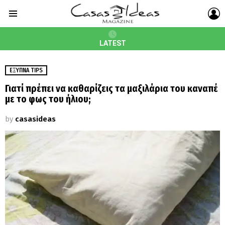
L
Menu
LATEST
ΈΞΥΠΝΑ TIPS
Γιατί πρέπει να καθαρίζεις τα μαξιλάρια του καναπέ
με το φως του ήλιου;
by
casasideas