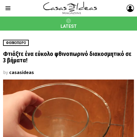
L
Menu
LATEST
ΦΘΙΝΌΠΩΡΟ
Φτιάξτε ένα εύκολο φθινοπωρινό διακοσμητικό σε
3 βήματα!
by
casasideas