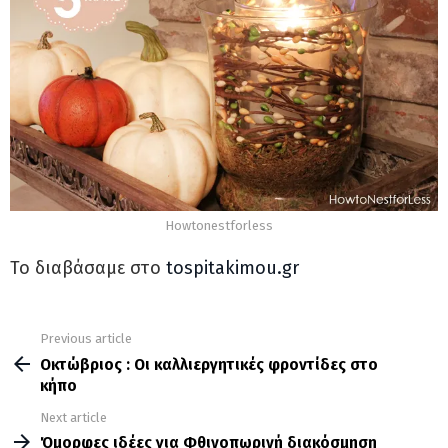
Howtonestforless
Το διαβάσαμε στο
tospitakimou.gr
Previous article
See
more
Οκτώβριος : Οι καλλιεργητικές φροντίδες στο
κήπο
Next article
Όμορφες ιδέες για Φθινοπωρινή διακόσμηση