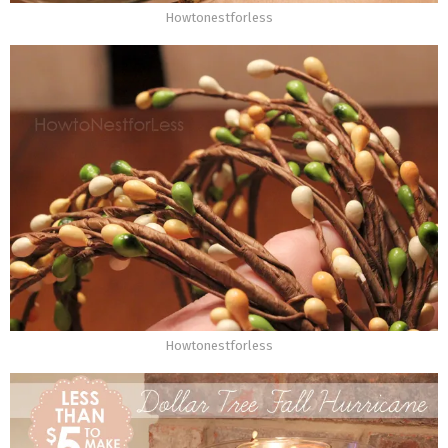
Howtonestforless
Howtonestforless