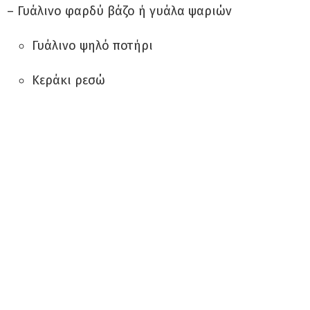
– Γυάλινο φαρδύ βάζο ή γυάλα ψαριών
Γυάλινο ψηλό ποτήρι
Κεράκι ρεσώ