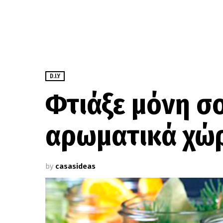
D.I.Y
Φτιάξε μόνη σ
αρωματικά χώ
by
casasideas