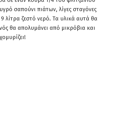
σα σε έναν κουβά 1/4 του φλιτζανιού
υγρό σαπούνι πιάτων, λίγες σταγόνες
 9 λίτρα ζεστό νερό. Τα υλικά αυτά θα
νός θα απολυμάνει από μικρόβια και
χομυρίζει!