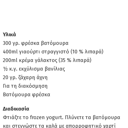
Υλικά
300 γρ. φρέσκα βατόμουρα
400ml γιαούρτι στραγγιστό (10 % λιπαρά)
200ml κρέμα γάλακτος (35 % λιπαρά)
½ κ.γ. εκχύλισμα βανίλιας
20 γρ. ζάχαρη άχνη
Για τη διακόσμηση
Βατόμουρα φρέσκα
Διαδικασία
Φτιάξτε το frozen yogurt. Πλύνετε τα βατόμουρα
και στεγνώστε τα καλά με απορροφητικό χαρτί