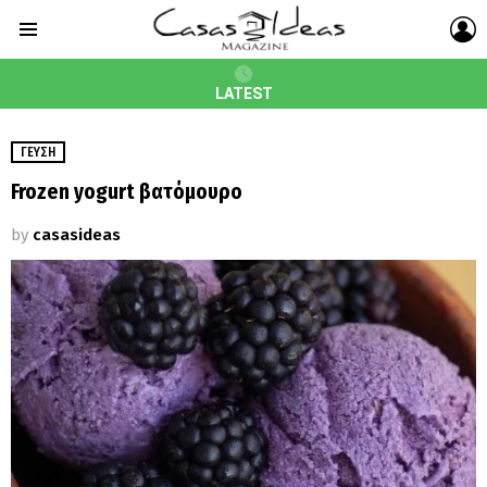
L
Menu
LATEST
ΓΕΎΣΗ
Frozen yogurt βατόμουρο
by
casasideas