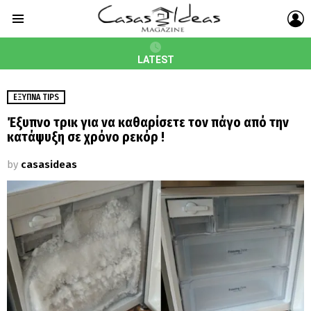
L
Menu
LATEST
ΈΞΥΠΝΑ TIPS
Έξυπνο τρικ για να καθαρίσετε τον πάγο από την
κατάψυξη σε χρόνο ρεκόρ !
by
casasideas