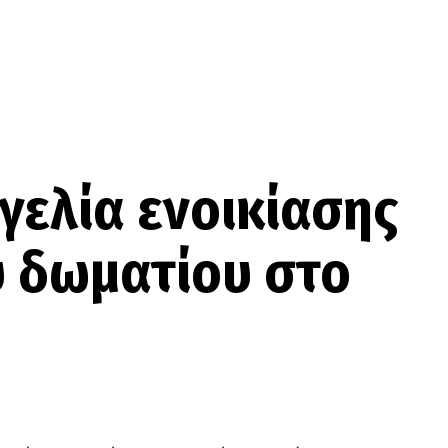
γελία ενοικίασης
 δωματίου στο