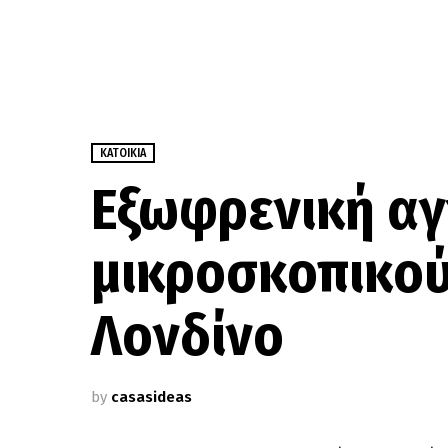
ΚΑΤΟΙΚΊΑ
Εξωφρενική αγ
μικροσκοπικού
Λονδίνο
by
casasideas