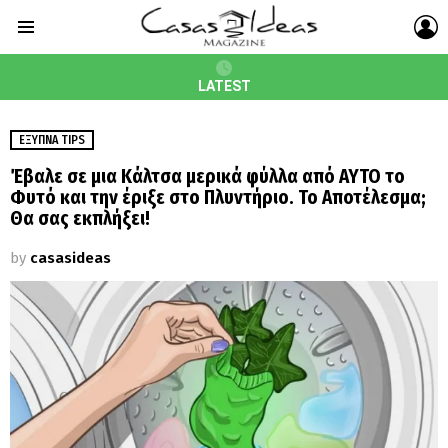
L
Menu
LATEST
ΈΞΥΠΝΑ TIPS
Έβαλε σε μια Κάλτσα μερικά φύλλα από ΑΥΤΟ το
Φυτό και την έριξε στο Πλυντήριο. Το Αποτέλεσμα;
Θα σας εκπλήξει!
by
casasideas