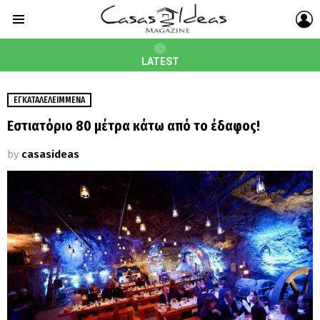
L
Menu
LATEST
ΕΓΚΑΤΑΛΕΛΕΙΜΜΈΝΑ
Εστιατόριο 80 μέτρα κάτω από το έδαφος!
by
casasideas